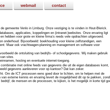
ice
webmail
contact
 in de gemeente Venlo in Limburg. Onze vestiging is te vinden in Hout-Blerick.
atabases, applicaties, koppelingen en (intranet-)websites. Onze ervaring ligt
 en hebben voor grote en kleine firma‘s reeds vele opdrachten uitgevoerd.
 en onderhoud. Bijvoorbeeld: boekhouding voor kleine zelfstandigen, een
ent. Maar ook vrachtwagen-planning en management en software voor
voorbeeld de ontsluiting van bedrijfs- of schoolgegevens. Wij maken gebruik
van sites.
meinnamen, hosting en eventuele internet-toegang.
n combinatie met online feeds van gegevens die uit de eigen databases komt,
orbeeld gegevens aanleveren voor op kantoor? Dat kan zeker.
echt. Om de ICT processen eens goed door te lichten, om te helpen met de
 van externe kennis en ervaring levert de mogelijkheid dit op te pakken, zond
bedrijf, de mensen en de processen, te kijken, is het mogelijk in korte tijd g