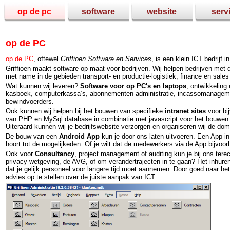
op de pc
software
website
serv
op de PC
op de PC
, oftewel
Griffioen Software en Services
, is een klein ICT bedrijf
Griffioen maakt software op maat voor bedrijven. Wij helpen bedrijven met d
met name in de gebieden transport- en productie-logistiek, finance en sales
Wat kunnen wij leveren?
Software voor op PC's en laptops
; ontwikkeling
kasboek, computerkassa‘s, abonnementen-administratie, incassomanagem
bewindvoerders.
Ook kunnen wij helpen bij het bouwen van specifieke
intranet sites
voor bij
van PHP en MySql database in combinatie met javascript voor het bouwen 
Uiteraard kunnen wij je bedrijfswebsite verzorgen en organiseren wij de do
De bouw van een
Android App
kun je door ons laten uitvoeren. Een App i
hoort tot de mogelijkeden. Of je wilt dat de medewerkers via de App bijvo
Ook voor
Consultancy
, project management of auditing kun je bij ons ter
privacy wetgeving, de AVG, of om verandertrajecten in te gaan? Het inhuren
dat je gelijk personeel voor langere tijd moet aannemen. Door goed naar het 
advies op te stellen over de juiste aanpak van ICT.