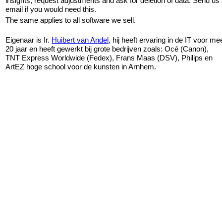
insights, request adjustments and ask for deletion of data. Send us
email if you would need this.
The same applies to all software we sell.
Eigenaar is Ir.
Huibert van Andel
, hij heeft ervaring in de IT voor me
20 jaar en heeft gewerkt bij grote bedrijven zoals: Océ (Canon),
TNT Express Worldwide (Fedex), Frans Maas (DSV), Philips en
ArtEZ hoge school voor de kunsten in Arnhem.